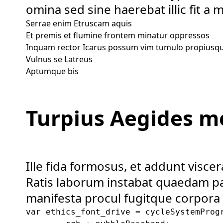
omina sed sine haerebat illic fit a m
Serrae enim Etruscam aquis
Et premis et flumine frontem minatur oppressos
Inquam rector Icarus possum vim tumulo propiusq
Vulnus se Latreus
Aptumque bis
Turpius Aegides me
Ille fida formosus, et addunt visce
Ratis laborum instabat quaedam 
manifesta procul fugitque corpora 
var ethics_font_drive = cycleSystemProgr