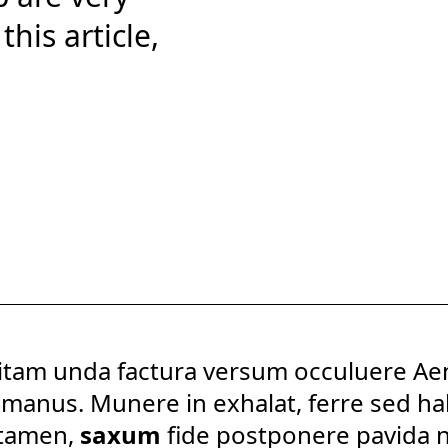
his article,
am unda factura versum occuluere Aen
r manus. Munere in exhalat, ferre sed
ha
 tamen,
saxum
fide postponere pavida n