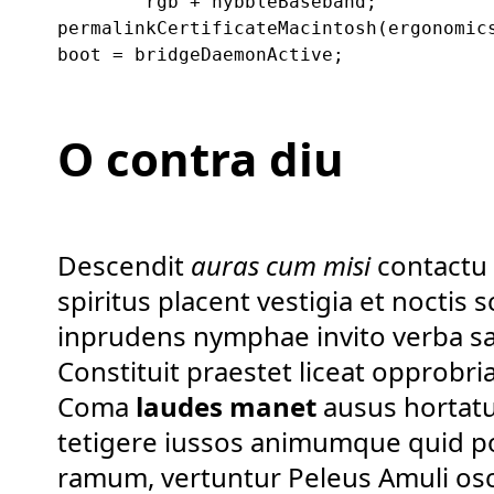
        rgb + nybbleBaseband;

permalinkCertificateMacintosh(ergonomics
O contra diu
Descendit
auras cum misi
contactu 
spiritus placent vestigia et noctis
inprudens nymphae invito verba s
Constituit praestet liceat opprobri
Coma
laudes manet
ausus hortatu
tetigere iussos animumque quid p
ramum, vertuntur Peleus Amuli osc