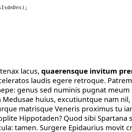
IsdnDns);

tenax lacus,
quaerensque invitum pr
 sceleratos laudis egere retroque. Patr
aepe: genus sed numinis pugnat meum i
a Medusae huius, excutiuntque nam nil, 
rque matrisque Veneris proximus tu iam
oplite Hippotaden? Quod sibi Spartana
ula: tamen. Surgere Epidaurius movit 