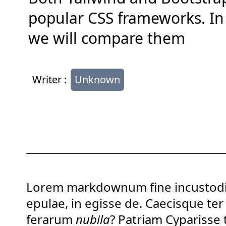
popular CSS frameworks. In t
we will compare them
Writer :
Unknown
Lorem markdownum fine incustodit
epulae
, in egisse de. Caecisque te
ferarum
nubila
? Patriam Cyparisse