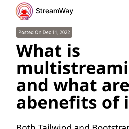
StreamWay
Posted On
Dec 11, 2022
What is
multistream
and what ar
abenefits of i
Both Tailwind and Bootstrap