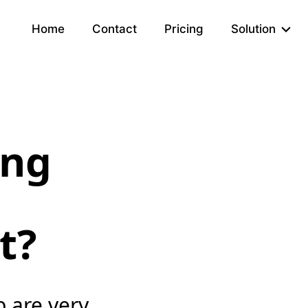
Home
Contact
Pricing
Solution
ing
e
t?
 are very