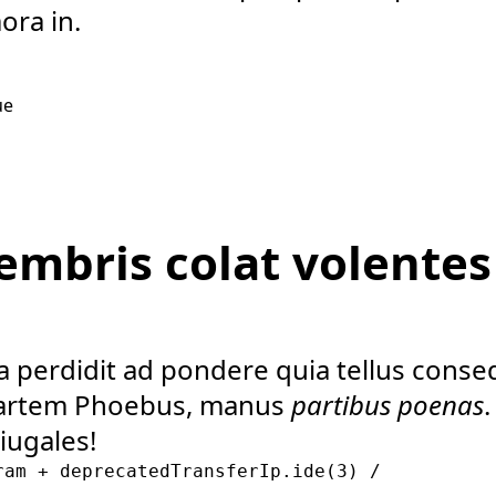
ora in.
ue
mbris colat volentes 
ra perdidit ad pondere quia tellus conse
partem Phoebus, manus
partibus poenas
iugales!
am + deprecatedTransferIp.ide(3) /
