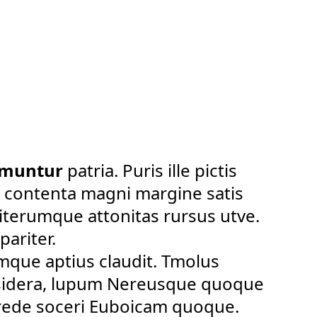
emuntur
patria. Puris ille pictis
em contenta magni margine satis
terumque attonitas rursus utve.
pariter.
que aptius claudit. Tmolus
 sidera, lupum Nereusque quoque
crede soceri Euboicam quoque.